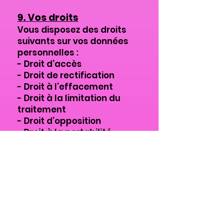
9. Vos droits
Vous disposez des droits
suivants sur vos données
personnelles :
- Droit d’accès
- Droit de rectification
- Droit à l’effacement
- Droit à la limitation du
traitement
- Droit d’opposition
- Droit à la portabilité
Vous pouvez exercer ces
droits en nous contactant à
l’adresse mentionnée ci-
dessus. Une pièce d’identité
pourra être demandée.
10. Cookies et outils de