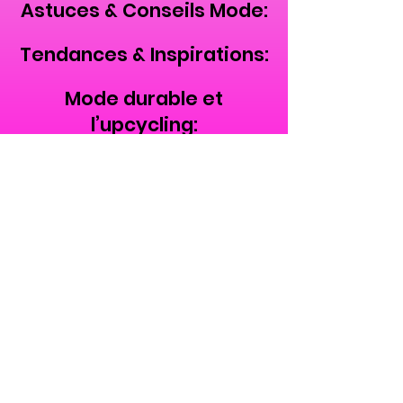
Astuces & Conseils Mode:
Tendances & Inspirations:
Mode durable et
l’upcycling:
Respect des protections des données
Condition général de vente
Mention Légal
A Propos de Roseliz